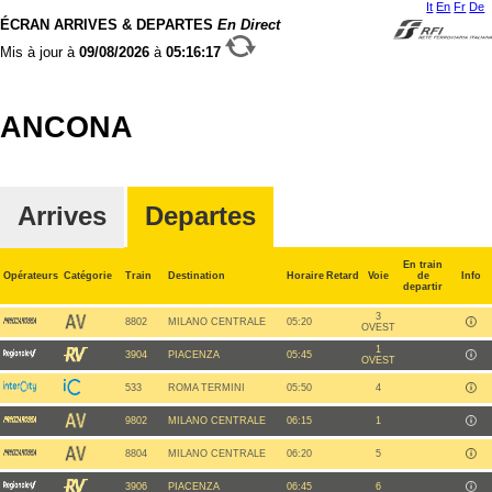
It
En
Fr
De
ÉCRAN ARRIVES & DEPARTES
En Direct
Mis à jour à
09/08/2026
à
05:16:17
ANCONA
Arrives
Departes
En train
Opérateurs
Catégorie
Train
Destination
Horaire
Retard
Voie
de
Info
departir
3
8802
MILANO CENTRALE
05:20
OVEST
1
3904
PIACENZA
05:45
OVEST
533
ROMA TERMINI
05:50
4
9802
MILANO CENTRALE
06:15
1
8804
MILANO CENTRALE
06:20
5
3906
PIACENZA
06:45
6