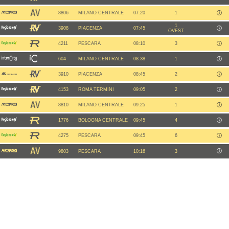
8806
MILANO CENTRALE
07:20
1
1
3908
PIACENZA
07:45
OVEST
4211
PESCARA
08:10
3
604
MILANO CENTRALE
08:38
1
3910
PIACENZA
08:45
2
4153
ROMA TERMINI
09:05
2
8810
MILANO CENTRALE
09:25
1
1776
BOLOGNA CENTRALE
09:45
4
4275
PESCARA
09:45
6
9803
PESCARA
10:16
3