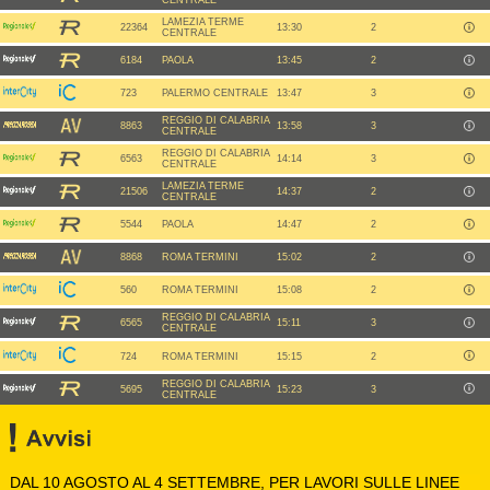
CENTRALE
LAMEZIA TERME
22364
13:30
2
CENTRALE
6184
PAOLA
13:45
2
723
PALERMO CENTRALE
13:47
3
REGGIO DI CALABRIA
8863
13:58
3
CENTRALE
REGGIO DI CALABRIA
6563
14:14
3
CENTRALE
LAMEZIA TERME
21506
14:37
2
CENTRALE
5544
PAOLA
14:47
2
8868
ROMA TERMINI
15:02
2
560
ROMA TERMINI
15:08
2
REGGIO DI CALABRIA
6565
15:11
3
CENTRALE
724
ROMA TERMINI
15:15
2
REGGIO DI CALABRIA
5695
15:23
3
CENTRALE
DAL 10 AGOSTO AL 4 SETTEMBRE, PER LAVORI SULLE LINEE