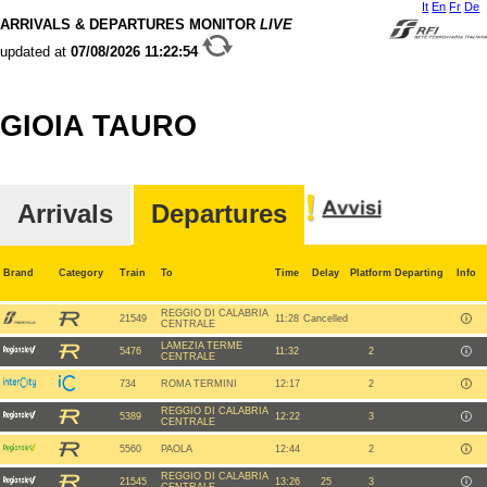
It
En
Fr
De
ARRIVALS & DEPARTURES MONITOR
LIVE
updated at
07/08/2026
11:22:54
GIOIA TAURO
Arrivals
Departures
Brand
Category
Train
To
Time
Delay
Platform
Departing
Info
REGGIO DI CALABRIA
21549
11:28
Cancelled
CENTRALE
LAMEZIA TERME
5476
11:32
2
CENTRALE
734
ROMA TERMINI
12:17
2
REGGIO DI CALABRIA
5389
12:22
3
CENTRALE
5560
PAOLA
12:44
2
REGGIO DI CALABRIA
21545
13:26
25
3