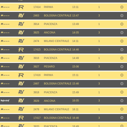
17414
PARMA
13:11
1
2463
BOLOGNA CENTRALE
13:47
3
3914
PIACENZA
13:49
1
3925
ANCONA
14:05
3
2474
MILANO CENTRALE
14:11
1
17415
BOLOGNA CENTRALE
14:46
3
3916
PIACENZA
14:49
1
3927
PESARO
15:06
3
17416
PARMA
15:11
1
2467
BOLOGNA CENTRALE
15:46
3
3918
PIACENZA
15:49
1
16:05
3
3929
ANCONA
2478
MILANO CENTRALE
16:11
1
17417
BOLOGNA CENTRALE
16:46
3
3920
PIACENZA
16:49
1