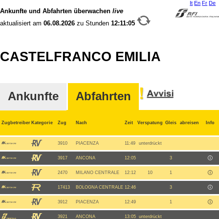
It
En
Fr
De
Ankunfte und Abfahrten überwachen
live
aktualisiert am
06.08.2026
zu Stunden
12:11:05
CASTELFRANCO EMILIA
Ankunfte
Abfahrten
Zugbetreiber
Kategorie
Zug
Nach
Zeit
Verspatung
Gleis
abreisen
Info
3910
PIACENZA
11:49
unterdrückt
3917
ANCONA
12:05
3
2470
MILANO CENTRALE
12:12
10
1
17413
BOLOGNA CENTRALE
12:46
3
3912
PIACENZA
12:49
1
3921
ANCONA
13:05
unterdrückt