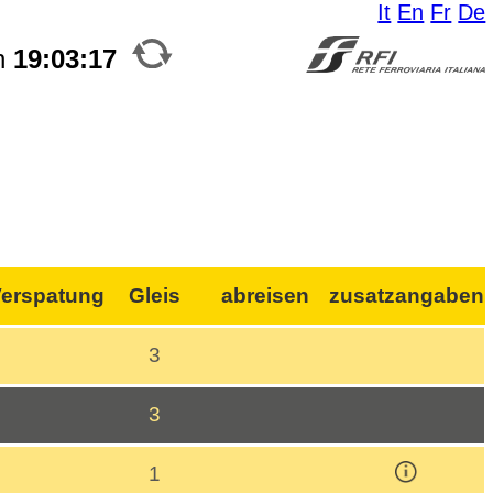
It
En
Fr
De
n
19:03:17
erspatung
Gleis
abreisen
zusatzangaben
3
3
1