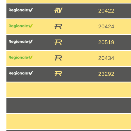
20422
20424
20519
20434
23292