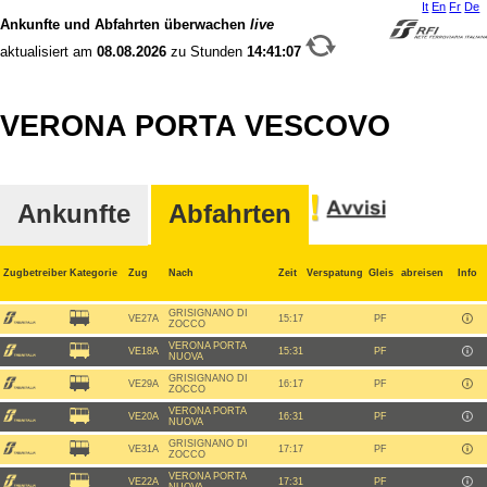
It
En
Fr
De
Ankunfte und Abfahrten überwachen
live
aktualisiert am
08.08.2026
zu Stunden
14:41:07
VERONA PORTA VESCOVO
Ankunfte
Abfahrten
Zugbetreiber
Kategorie
Zug
Nach
Zeit
Verspatung
Gleis
abreisen
Info
GRISIGNANO DI
VE27A
15:17
PF
ZOCCO
VERONA PORTA
VE18A
15:31
PF
NUOVA
GRISIGNANO DI
VE29A
16:17
PF
ZOCCO
VERONA PORTA
VE20A
16:31
PF
NUOVA
GRISIGNANO DI
VE31A
17:17
PF
ZOCCO
VERONA PORTA
VE22A
17:31
PF