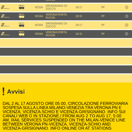
NUOVA
GRISIGNANO DI
VE33A
18:17
PF
ZOCCO
VERONA PORTA
VE24A
18:31
PF
NUOVA
GRISIGNANO DI
VE35A
19:17
PF
ZOCCO
VERONA PORTA
VE26A
19:31
PF
NUOVA
DAL 2 AL 17 AGOSTO ORE 05:00, CIRCOLAZIONE FERROVIARIA
SOSPESA SULLA LINEA MILANO-VENEZIA TRA VERONA PN E
VICENZA, VICENZA-SCHIO E VICENZA-GRISIGNANO. INFO SUI
CANALI WEB O IN STAZIONE./.FROM AUG 2 TO AUG 17, 5:00
AM, RAIL SERVICES SUSPENDED ON THE MILAN-VENICE LINE
BETWEEN VERONA PN-VICENZA, VICENZA-SCHIO AND
VICENZA-GRISIGNANO. INFO ONLINE OR AT STATIONS