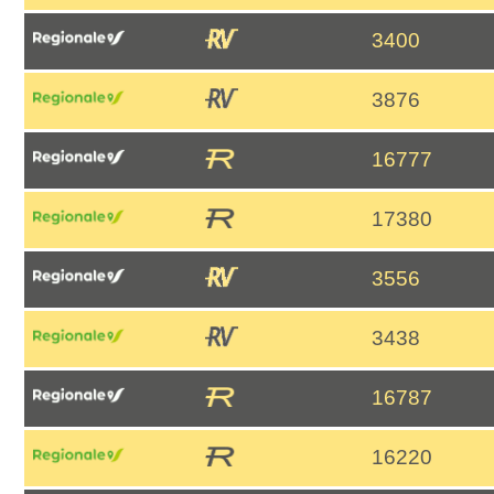
3400
3876
16777
17380
3556
3438
16787
16220