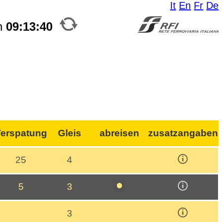
It
En
Fr
De
n
09:13:40
erspatung
Gleis
abreisen
zusatzangaben
25
4
5
3
3