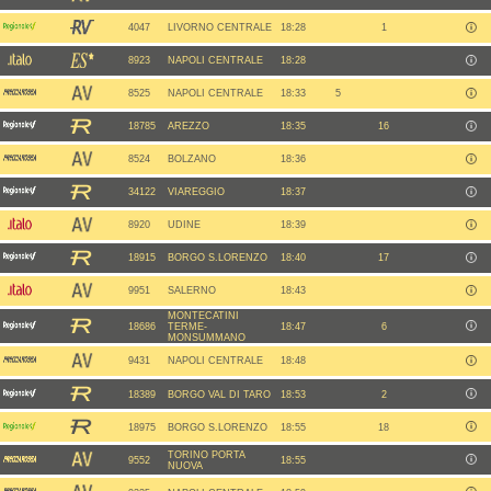
4047
LIVORNO CENTRALE
18:28
1
8923
NAPOLI CENTRALE
18:28
8525
NAPOLI CENTRALE
18:33
5
18785
AREZZO
18:35
16
8524
BOLZANO
18:36
34122
VIAREGGIO
18:37
8920
UDINE
18:39
18915
BORGO S.LORENZO
18:40
17
9951
SALERNO
18:43
MONTECATINI
18686
TERME-
18:47
6
MONSUMMANO
9431
NAPOLI CENTRALE
18:48
18389
BORGO VAL DI TARO
18:53
2
18975
BORGO S.LORENZO
18:55
18
TORINO PORTA
9552
18:55
NUOVA