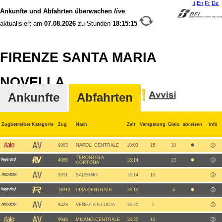
It
En
Fr
De
Ankunfte und Abfahrten überwachen
live
aktualisiert am
07.08.2026
zu Stunden
18:15:15
FIRENZE SANTA MARIA
NOVELLA
Ankunfte
Abfahrten
Zugbetreiber
Kategorie
Zug
Nach
Zeit
Verspatung
Gleis
abreisen
Info
8963
NAPOLI CENTRALE
18:03
15
10
TERONTOLA
4085
18:14
13
CORTONA
9551
SALERNO
18:14
15
18313
PISA CENTRALE
18:16
4
9428
VENEZIA S.LUCIA
18:20
5
9948
MILANO CENTRALE
18:25
10