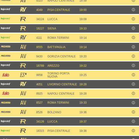
9325
NAPOLI CENTRALE
18:59
4049
PISA CENTRALE
19:00
34124
LUCCA
19:09
18227
SIENA
19:10
4111
ROMA TERMINI
19:14
9555
BATTIPAGLIA
19:14
9430
GORIZIA CENTRALE
19:20
18789
AREZZO
19:22
TORINO PORTA
9958
19:25
NUOVA
4051
LIVORNO CENTRALE
19:28
8925
NAPOLI CENTRALE
19:28
8527
ROMA TERMINI
19:33
8526
BOLZANO
19:36
34126
LUCCA
19:37
18315
PISA CENTRALE
19:38