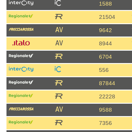
1588
21504
9642
8944
6704
556
87844
22228
9588
7356