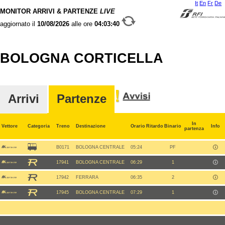
It
En
Fr
De
MONITOR ARRIVI & PARTENZE
LIVE
aggiornato il
10/08/2026
alle ore
04:03:40
BOLOGNA CORTICELLA
Arrivi
Partenze
In
Vettore
Categoria
Treno
Destinazione
Orario
Ritardo
Binario
Info
partenza
B0171
BOLOGNA CENTRALE
05:24
PF
17941
BOLOGNA CENTRALE
06:29
1
17942
FERRARA
06:35
2
17945
BOLOGNA CENTRALE
07:29
1