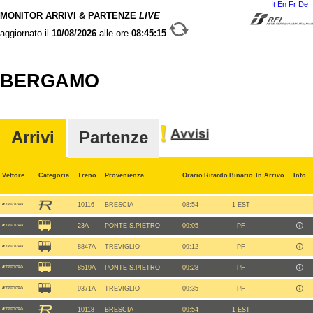
It
En
Fr
De
MONITOR ARRIVI & PARTENZE
LIVE
aggiornato il
10/08/2026
alle ore
08:45:15
BERGAMO
Arrivi
Partenze
Vettore
Categoria
Treno
Provenienza
Orario
Ritardo
Binario
In Arrivo
Info
10116
BRESCIA
08:54
1 EST
23A
PONTE S.PIETRO
09:05
PF
8847A
TREVIGLIO
09:12
PF
8519A
PONTE S.PIETRO
09:28
PF
9371A
TREVIGLIO
09:35
PF
10118
BRESCIA
09:54
1 EST