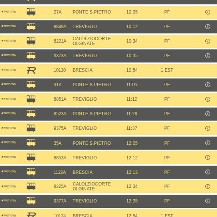
27A
PONTE S.PIETRO
10:05
PF
8849A
TREVIGLIO
10:12
PF
CALOLZIOCORTE
8221A
10:34
PF
OLGINATE
9373A
TREVIGLIO
10:35
PF
10120
BRESCIA
10:54
1 EST
31A
PONTE S.PIETRO
11:05
PF
8851A
TREVIGLIO
11:12
PF
8523A
PONTE S.PIETRO
11:28
PF
9375A
TREVIGLIO
11:37
PF
35A
PONTE S.PIETRO
12:05
PF
8853A
TREVIGLIO
12:12
PF
1122A
BRESCIA
12:13
PF
CALOLZIOCORTE
8225A
12:34
PF
OLGINATE
9377A
TREVIGLIO
12:35
PF
10124
BRESCIA
12:54
1 EST