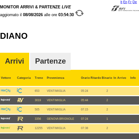
It
En
Fr
De
MONITOR ARRIVI & PARTENZE
LIVE
aggiornato il
08/08/2026
alle ore
03:54:30
DIANO
Arrivi
Partenze
Vettore
Categoria
Treno
Provenienza
Orario
Ritardo
Binario
In Arrivo
Info
653
VENTIMIGLIA
05:24
2
3019
VENTIMIGLIA
05:44
2
505
VENTIMIGLIA
07:15
2
3356
GENOVA BRIGNOLE
07:24
1
12255
VENTIMIGLIA
07:38
2