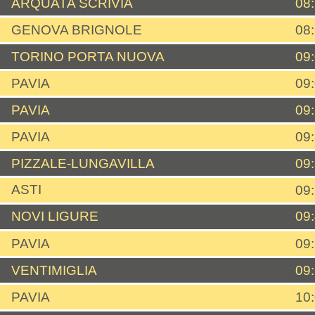
ARQUATA SCRIVIA
08
GENOVA BRIGNOLE
08
TORINO PORTA NUOVA
09
PAVIA
09
PAVIA
09
PAVIA
09
PIZZALE-LUNGAVILLA
09
ASTI
09
NOVI LIGURE
09
PAVIA
09
VENTIMIGLIA
09
PAVIA
10