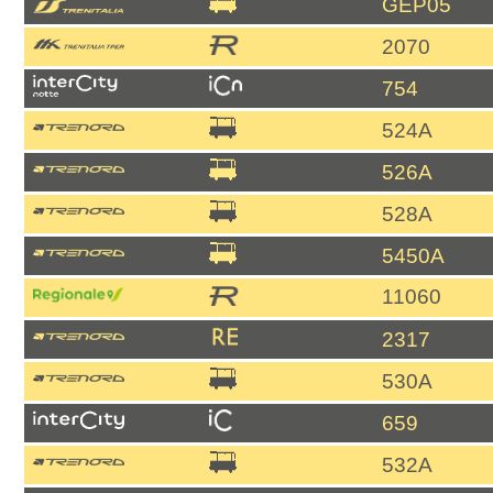
GEP05
2070
754
524A
526A
528A
5450A
11060
2317
530A
659
532A