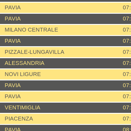
PAVIA
07
PAVIA
07
MILANO CENTRALE
07
PAVIA
07
PIZZALE-LUNGAVILLA
07
ALESSANDRIA
07
NOVI LIGURE
07
PAVIA
07
PAVIA
07
VENTIMIGLIA
07
PIACENZA
07
PAVIA
08