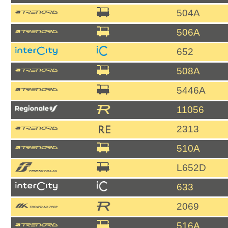
504A
506A
652
508A
5446A
11056
2313
510A
L652D
633
2069
516A