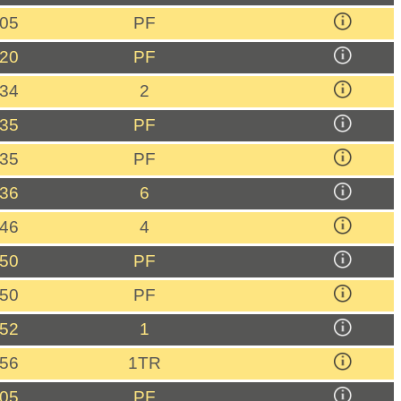
:05
PF
:20
PF
:34
2
:35
PF
:35
PF
:36
6
:46
4
:50
PF
:50
PF
:52
1
:56
1TR
:05
PF