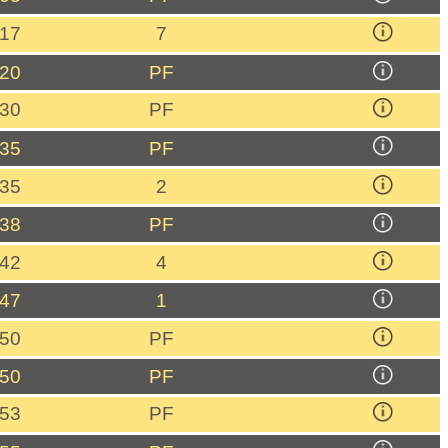
:17
7
:20
PF
:30
PF
:35
PF
:35
2
:38
PF
:42
4
:47
1
:50
PF
:50
PF
:53
PF