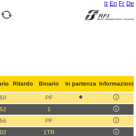
It
En
Fr
De
ario
Ritardo
Binario
In partenza
Informazioni
:50
PF
:52
1
:56
PF
:02
1TR