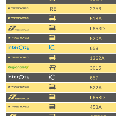
2356
518A
L653D
520A
658
1362A
3015
657
522A
L658D
453A