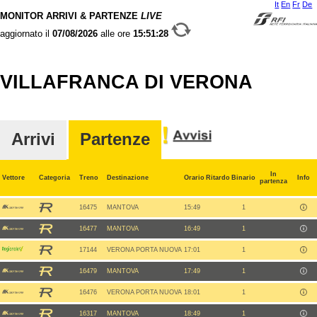
It
En
Fr
De
MONITOR ARRIVI & PARTENZE
LIVE
aggiornato il
07/08/2026
alle ore
15:51:28
VILLAFRANCA DI VERONA
Arrivi
Partenze
In
Vettore
Categoria
Treno
Destinazione
Orario
Ritardo
Binario
Info
partenza
16475
MANTOVA
15:49
1
16477
MANTOVA
16:49
1
17144
VERONA PORTA NUOVA
17:01
1
16479
MANTOVA
17:49
1
16476
VERONA PORTA NUOVA
18:01
1
16317
MANTOVA
18:49
1