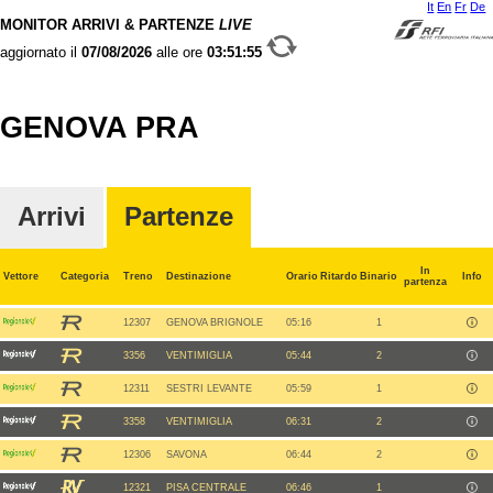
It
En
Fr
De
MONITOR ARRIVI & PARTENZE
LIVE
aggiornato il
07/08/2026
alle ore
03:51:55
GENOVA PRA
Arrivi
Partenze
In
Vettore
Categoria
Treno
Destinazione
Orario
Ritardo
Binario
Info
partenza
12307
GENOVA BRIGNOLE
05:16
1
3356
VENTIMIGLIA
05:44
2
12311
SESTRI LEVANTE
05:59
1
3358
VENTIMIGLIA
06:31
2
12306
SAVONA
06:44
2
12321
PISA CENTRALE
06:46
1