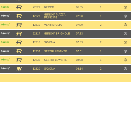
22821
RECCO
06:55
1
GENOVA PIAZZA
12327
07:08
1
PRINCIPE
12310
VENTIMIGLIA
07:09
2
22817
GENOVA BRIGNOLE
07:33
12316
SAVONA
07:43
2
1
12337
SESTRI LEVANTE
07:51
12339
SESTRI LEVANTE
08:08
1
12320
SAVONA
08:14
2