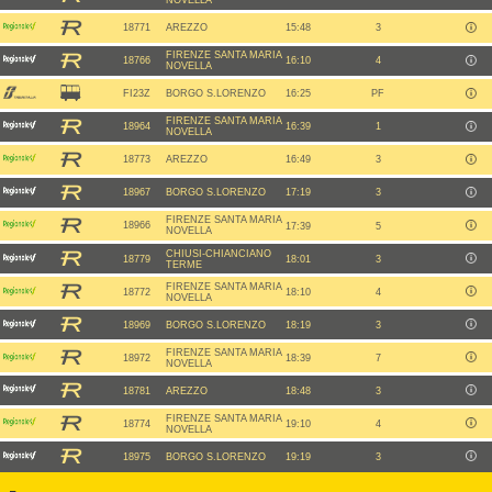
NOVELLA
18771
AREZZO
15:48
3
FIRENZE SANTA MARIA
18766
16:10
4
NOVELLA
FI23Z
BORGO S.LORENZO
16:25
PF
FIRENZE SANTA MARIA
18964
16:39
1
NOVELLA
18773
AREZZO
16:49
3
18967
BORGO S.LORENZO
17:19
3
FIRENZE SANTA MARIA
18966
17:39
5
NOVELLA
CHIUSI-CHIANCIANO
18779
18:01
3
TERME
FIRENZE SANTA MARIA
18772
18:10
4
NOVELLA
18969
BORGO S.LORENZO
18:19
3
FIRENZE SANTA MARIA
18972
18:39
7
NOVELLA
18781
AREZZO
18:48
3
FIRENZE SANTA MARIA
18774
19:10
4
NOVELLA
18975
BORGO S.LORENZO
19:19
3