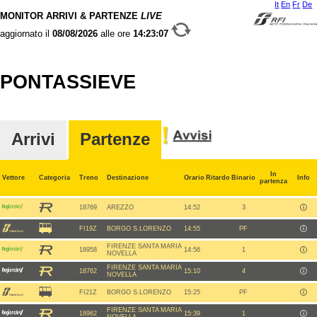
It
En
Fr
De
MONITOR ARRIVI & PARTENZE
LIVE
aggiornato il
08/08/2026
alle ore
14:23:07
PONTASSIEVE
Arrivi
Partenze
In
Vettore
Categoria
Treno
Destinazione
Orario
Ritardo
Binario
Info
partenza
18769
AREZZO
14:52
3
FI19Z
BORGO S.LORENZO
14:55
PF
FIRENZE SANTA MARIA
18958
14:56
1
NOVELLA
FIRENZE SANTA MARIA
18762
15:10
4
NOVELLA
FI21Z
BORGO S.LORENZO
15:25
PF
FIRENZE SANTA MARIA
18962
15:39
1