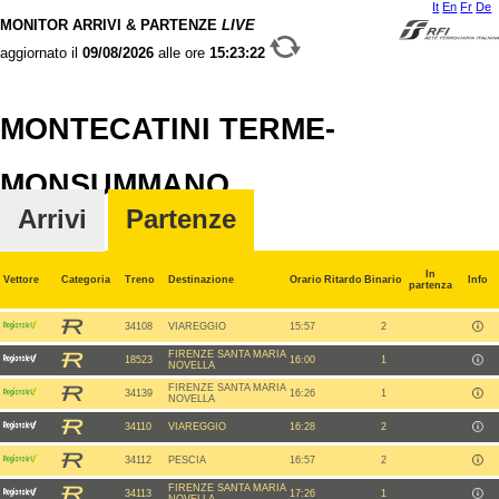
It
En
Fr
De
MONITOR ARRIVI & PARTENZE
LIVE
aggiornato il
09/08/2026
alle ore
15:23:22
MONTECATINI TERME-
MONSUMMANO
Arrivi
Partenze
In
Vettore
Categoria
Treno
Destinazione
Orario
Ritardo
Binario
Info
partenza
34108
VIAREGGIO
15:57
2
FIRENZE SANTA MARIA
18523
16:00
1
NOVELLA
FIRENZE SANTA MARIA
34139
16:26
1
NOVELLA
34110
VIAREGGIO
16:28
2
34112
PESCIA
16:57
2
FIRENZE SANTA MARIA
34113
17:26
1