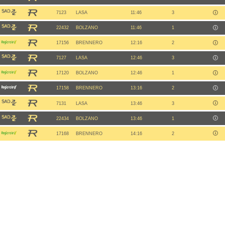
7123
LASA
11:46
3
22432
BOLZANO
11:46
1
17156
BRENNERO
12:16
2
7127
LASA
12:46
3
17120
BOLZANO
12:46
1
17158
BRENNERO
13:16
2
7131
LASA
13:46
3
22434
BOLZANO
13:46
1
17168
BRENNERO
14:16
2