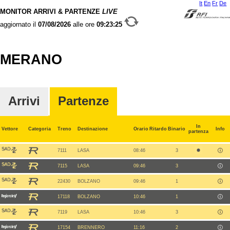
It
En
Fr
De
MONITOR ARRIVI & PARTENZE
LIVE
aggiornato il
07/08/2026
alle ore
09:23:25
MERANO
Arrivi
Partenze
In
Vettore
Categoria
Treno
Destinazione
Orario
Ritardo
Binario
Info
partenza
7111
LASA
08:46
3
7115
LASA
09:46
3
22430
BOLZANO
09:46
1
17118
BOLZANO
10:46
1
7119
LASA
10:46
3
17154
BRENNERO
11:16
2