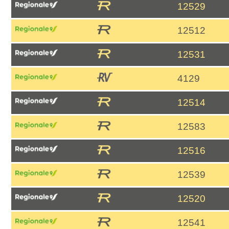
12529
12512
12531
4129
12514
12583
12516
12539
12520
12541