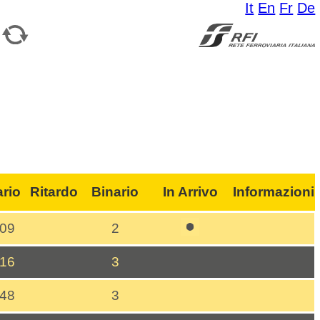
It
En
Fr
De
ario
Ritardo
Binario
In Arrivo
Informazioni
:09
2
:16
3
:48
3